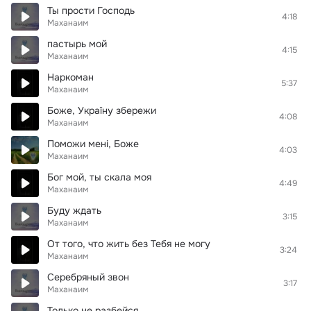
Ты прости Господь
4:18
Маханаим
пастырь мой
4:15
Маханаим
Наркоман
5:37
Маханаим
Боже, Україну збережи
4:08
Маханаим
Поможи мені, Боже
4:03
Маханаим
Бог мой, ты скала моя
4:49
Маханаим
Буду ждать
3:15
Маханаим
От того, что жить без Тебя не могу
3:24
Маханаим
Серебряный звон
3:17
Маханаим
Только не разбейся