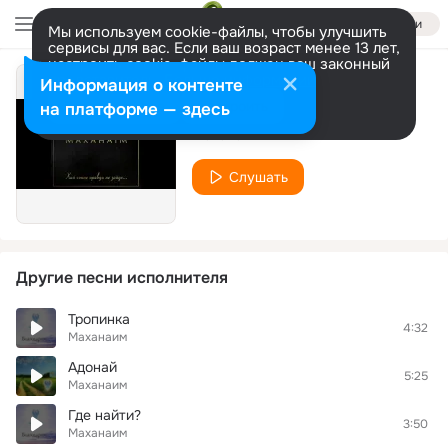
Войти
Мы используем cookie-файлы, чтобы улучшить
сервисы для вас. Если ваш возраст менее 13 лет,
настроить cookie-файлы должен ваш законный
представитель.
Больше информации
Информация о контенте
Жатва
Разрешить все
Настроить
на платформе — здесь
Маханаим
Слушать
Другие песни исполнителя
Тропинка
4:32
Маханаим
Адонай
5:25
Маханаим
Где найти?
3:50
Маханаим