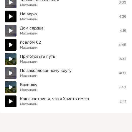
3:09
Маханаим
Не верю
4:36
Маханаим
Дом сердца
4:19
Маханаим
псалом 62
4:45
Маханаим
Приготовьте путь
3:33
Маханаим
По заколдованному кругу
4:33
Маханаим
Возвожу
3:40
Маханаим
Как счастлив я, что я Христа имею
2:41
Маханаим