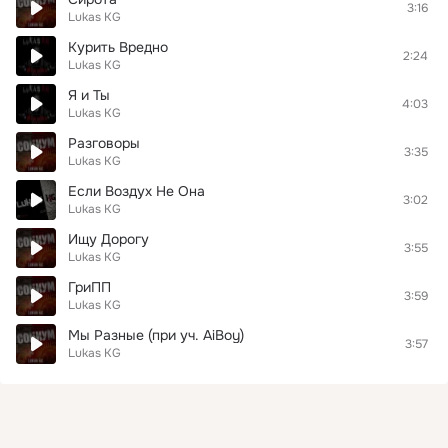
3:16
Lukas KG
Курить Вредно
2:24
Lukas KG
Я и Ты
4:03
Lukas KG
Разговоры
3:35
Lukas KG
Если Воздух Не Она
3:02
Lukas KG
Ищу Дорогу
3:55
Lukas KG
ГриПП
3:59
Lukas KG
Мы Разные (при уч. AiBoy)
3:57
Lukas KG