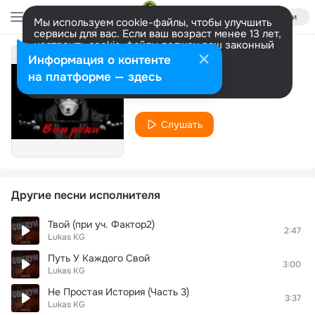
Войти
Мы используем cookie-файлы, чтобы улучшить
сервисы для вас. Если ваш возраст менее 13 лет,
настроить cookie-файлы должен ваш законный
представитель.
Больше информации
Информация о контенте
Вопреки
Разрешить все
Настроить
на платформе — здесь
Lukas KG
Слушать
Другие песни исполнителя
Твой (при уч. Фактор2)
2:47
Lukas KG
Путь У Каждого Свой
3:00
Lukas KG
Не Простая История (Часть 3)
3:37
Lukas KG