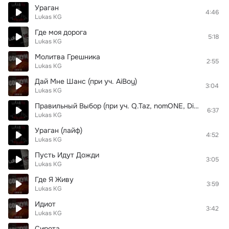
Ураган
4:46
Lukas KG
Где моя дорога
5:18
Lukas KG
Молитва Грешника
2:55
Lukas KG
Дай Мне Шанс (при уч. AiBoy)
3:04
Lukas KG
Правильный Выбор (при уч. Q.Taz, nomONE, Dirty L.O.N.D.O.N.)
6:37
Lukas KG
Ураган (лайф)
4:52
Lukas KG
Пусть Идут Дожди
3:05
Lukas KG
Где Я Живу
3:59
Lukas KG
Идиот
3:42
Lukas KG
Сирота