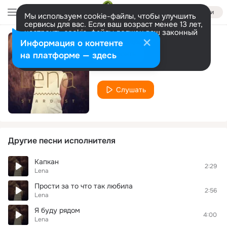
Войти
Мы используем cookie-файлы, чтобы улучшить
сервисы для вас. Если ваш возраст менее 13 лет,
настроить cookie-файлы должен ваш законный
представитель.
Больше информации
Информация о контенте
песня
Разрешить все
Настроить
на платформе — здесь
Lena
Слушать
Другие песни исполнителя
Капкан
2:29
Lena
Прости за то что так любила
2:56
Lena
Я буду рядом
4:00
Lena