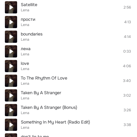
Satellite
2:56
Lena
прости
4:13
Lena
boundaries
4:14
Lena
лена
0:33
Lena
love
4:06
Lena
To The Rhythm Of Love
3:40
Lena
Taken By A Stranger
3:02
Lena
Taken By A Stranger (Bonus)
3:26
Lena
Something In My Heart (Radio Edit)
3:38
Lena
don't lie to me