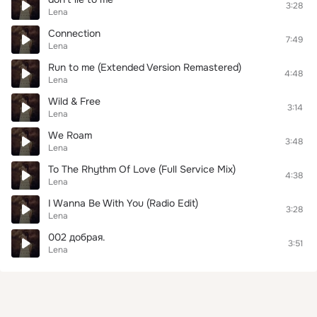
3:28
Lena
Connection
7:49
Lena
Run to me (Extended Version Remastered)
4:48
Lena
Wild & Free
3:14
Lena
We Roam
3:48
Lena
To The Rhythm Of Love (Full Service Mix)
4:38
Lena
I Wanna Be With You (Radio Edit)
3:28
Lena
002 добрая.
3:51
Lena