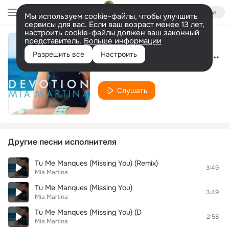
Войти
Мы используем cookie-файлы, чтобы улучшить
сервисы для вас. Если ваш возраст менее 13 лет,
настроить cookie-файлы должен ваш законный
представитель.
Больше информации
La La (Cosmic Dawn Electro Radio Edit)
Разрешить все
Настроить
Mia Martina
Слушать
Другие песни исполнителя
Tu Me Manques (Missing You) (Remix)
3:49
Mia Martina
Tu Me Manques (Missing You)
3:49
Mia Martina
Tu Me Manques (Missing You) (D
2:58
Mia Martina