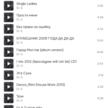
Single Ladies
2:55
Di-S
Прости меня
3:48
Di-S
Без права на ошибку
2:34
Di-S
КЛУБЕШНИК 2009 ГОДА ДА ДА ДА
3:44
Di-S
Город Мостов (album version)
6:46
Di-S
I mix 2012 (Apocalypse will not be) CD1
3:44
Di-S
Эта Сука
3:18
Di-S
Dance_Ritm (House Work 2010)
2:28
Di-S
Трэк
6:38
Di-S
Gr & Turkish Hits