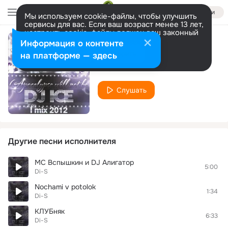
Войти
Мы используем cookie-файлы, чтобы улучшить
сервисы для вас. Если ваш возраст менее 13 лет,
настроить cookie-файлы должен ваш законный
представитель.
Больше информации
Информация о контенте
mix
Разрешить все
Настроить
на платформе — здесь
Di-S
Слушать
Другие песни исполнителя
МС Вспышкин и DJ Алигатор
5:00
Di-S
Nochami v potolok
1:34
Di-S
КЛУБняк
6:33
Di-S