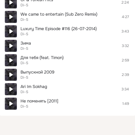
2:24
Di-S
We came to entertain (Sub Zero Remix)
4:27
Di-S
Luxury Time Episode #116 (26-07-2014)
3:43
Di-S
Зима
3:32
Di-S
Для тебя (feat. Timon)
2:59
Di-S
Выпускной 2009
2:39
Di-S
Ari Im Sokhag
3:34
Di-S
Не поменять [2011]
1:49
Di-S