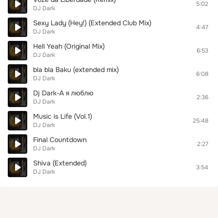
5:02
DJ Dark
Sexy Lady (Hey!) (Extended Club Mix)
4:47
DJ Dark
Hell Yeah (Original Mix)
6:53
DJ Dark
bla bla Baku (extended mix)
6:08
DJ Dark
Dj Dark-А я люблю
2:36
DJ Dark
Music is Life (Vol.1)
25:48
DJ Dark
Final Countdown
2:27
DJ Dark
Shiva (Extended)
3:54
DJ Dark