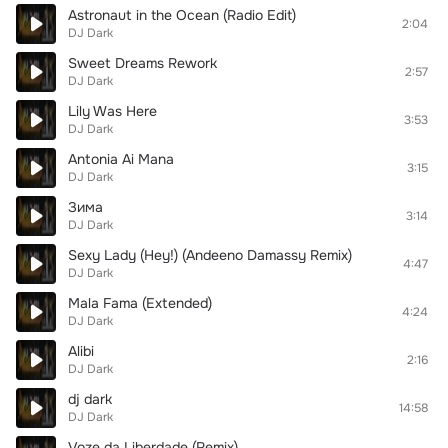
Astronaut in the Ocean (Radio Edit)
2:04
DJ Dark
Sweet Dreams Rework
2:57
DJ Dark
Lily Was Here
3:53
DJ Dark
Antonia Ai Mana
3:15
DJ Dark
Зима
3:14
DJ Dark
Sexy Lady (Hey!) (Andeeno Damassy Remix)
4:47
DJ Dark
Mala Fama (Extended)
4:24
DJ Dark
Alibi
2:16
DJ Dark
dj dark
14:58
DJ Dark
Voze da Liberdade (Remix)