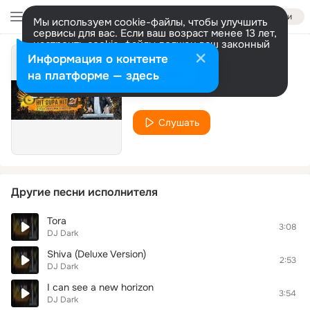
Войти
Мы используем cookie-файлы, чтобы улучшить
сервисы для вас. Если ваш возраст менее 13 лет,
настроить cookie-файлы должен ваш законный
представитель.
Больше информации
Информация о контенте
Trance
Разрешить все
Настроить
на платформе — здесь
DJ Dark
Слушать
Другие песни исполнителя
Tora
3:08
DJ Dark
Shiva (Deluxe Version)
2:53
DJ Dark
I can see a new horizon
3:54
DJ Dark