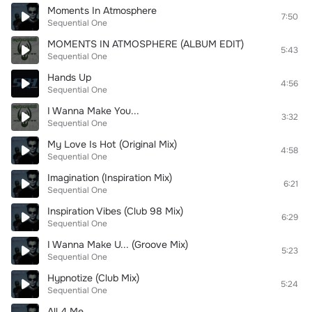
Moments In Atmosphere
7:50
Sequential One
MOMENTS IN ATMOSPHERE (ALBUM EDIT)
5:43
Sequential One
Hands Up
4:56
Sequential One
I Wanna Make You...
3:32
Sequential One
My Love Is Hot (Original Mix)
4:58
Sequential One
Imagination (Inspiration Mix)
6:21
Sequential One
Inspiration Vibes (Club 98 Mix)
6:29
Sequential One
I Wanna Make U... (Groove Mix)
5:23
Sequential One
Hypnotize (Club Mix)
5:24
Sequential One
All 4 Me