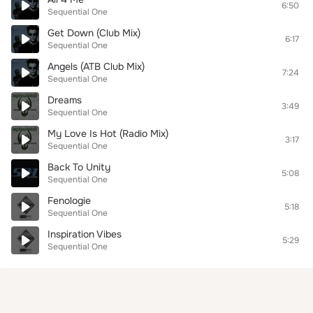
6:50
Sequential One
Get Down (Club Mix)
6:17
Sequential One
Angels (ATB Club Mix)
7:24
Sequential One
Dreams
3:49
Sequential One
My Love Is Hot (Radio Mix)
3:17
Sequential One
Back To Unity
5:08
Sequential One
Fenologie
5:18
Sequential One
Inspiration Vibes
5:29
Sequential One