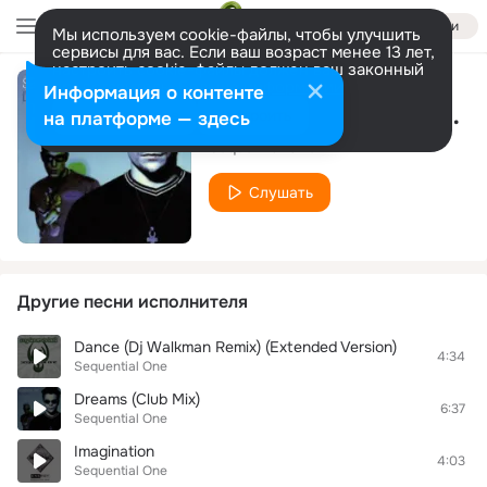
Войти
Мы используем cookie-файлы, чтобы улучшить
сервисы для вас. Если ваш возраст менее 13 лет,
настроить cookie-файлы должен ваш законный
представитель.
Больше информации
Информация о контенте
Deeper Love (Airplay Mix)
Разрешить все
Настроить
на платформе — здесь
Sequential One
Слушать
Другие песни исполнителя
Dance (Dj Walkman Remix) (Extended Version)
4:34
Sequential One
Dreams (Club Mix)
6:37
Sequential One
Imagination
4:03
Sequential One