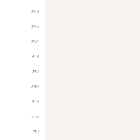
3:48
3:45
3:34
4:18
0:01
3:40
4:16
3:55
7:01