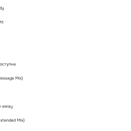
dy
ht
оступна
Message Mix)
ve away
Extended Mix)