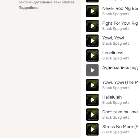
рекомендательные технологии
Подробнее
Never Rob My Bo
Black Spaghetti
Fight For Your Rig
Black Spaghetti
Yowi, Yowi
Black Spaghetti
Loneliness
Black Spaghetti
Аудиозапись нед
Yowi, Yowi (The 
Black Spaghetti
Hallelujah
Black Spaghetti
Don`t take my lo
Black Spaghetti
Stress No More (
Black Spaghetti