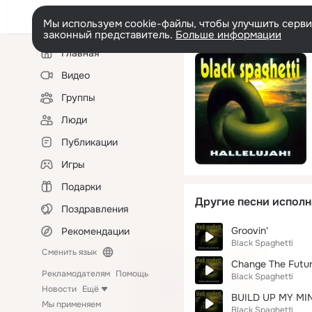
Мы используем cookie-файлы, чтобы улучшить сервис
законный представитель.
Больше информации
Левая
Главная
колонка
Видео
Группы
Люди
Публикации
Игры
Подарки
Другие песни исполн
Поздравления
Groovin'
Рекомендации
Black Spaghetti
Сменить язык
Change The Futu
Рекламодателям
Помощь
Black Spaghetti
Новости
Ещё
BUILD UP MY MI
Мы применяем
Black Spaghetti