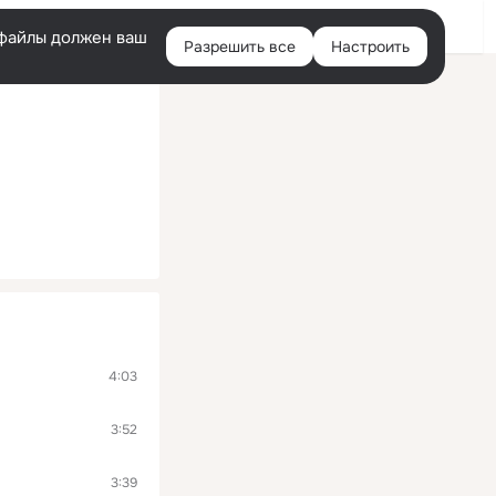
Войти
e-файлы должен ваш
Разрешить все
Настроить
Правая
колонка
4:03
3:52
3:39