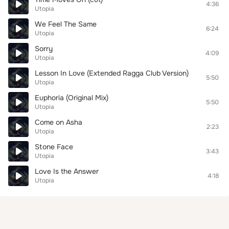
4:36
Utopia
We Feel The Same
6:24
Utopia
Sorry
4:09
Utopia
Lesson In Love (Extended Ragga Club Version)
5:50
Utopia
Euphoria (Original Mix)
5:50
Utopia
Come on Asha
2:23
Utopia
Stone Face
3:43
Utopia
Love Is the Answer
4:18
Utopia