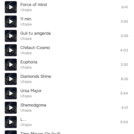
Force of mind
6:41
Utopia
11 min.
3:45
Utopia
Guli tu amgerda
3:09
Utopia
Chillaut-Cosmo
4:03
Utopia
Euphoria
3:30
Utopia
Diamonds Shine
6:26
Utopia
Ursa Major
5:44
Utopia
Shemodgoma
4:01
Utopia
L...
5:04
Utopia
Time Moves On (cut)