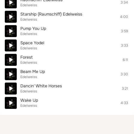
3:34
Edelweiss
Starship (Raumschiff) Edelweiss
4:00
Edelweiss
Pump You Up
3:59
Edelweiss
Space Yodel
3:33
Edelweiss
Forest
6:11
Edelweiss
Beam Me Up
3:30
Edelweiss
Dancin' White Horses
3:21
Edelweiss
Wake Up
4:33
Edelweiss