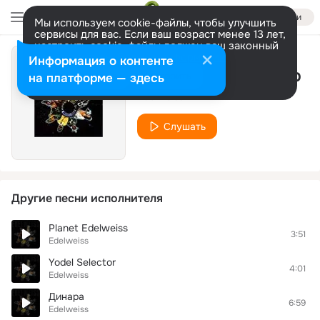
Войти
Мы используем cookie-файлы, чтобы улучшить
сервисы для вас. Если ваш возраст менее 13 лет,
настроить cookie-файлы должен ваш законный
представитель.
Больше информации
Информация о контенте
To the mountain top
Разрешить все
Настроить
на платформе — здесь
Edelweiss
Слушать
Другие песни исполнителя
Planet Edelweiss
3:51
Edelweiss
Yodel Selector
4:01
Edelweiss
Динара
6:59
Edelweiss