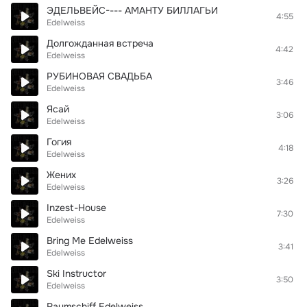
ЭДЕЛЬВЕЙС---- АМАНТУ БИЛЛАГЬИ
4:55
Edelweiss
Долгожданная встреча
4:42
Edelweiss
РУБИНОВАЯ СВАДЬБА
3:46
Edelweiss
Ясай
3:06
Edelweiss
Гогия
4:18
Edelweiss
Жених
3:26
Edelweiss
Inzest-House
7:30
Edelweiss
Bring Me Edelweiss
3:41
Edelweiss
Ski Instructor
3:50
Edelweiss
Raumschiff Edelweiss