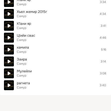
3:34
Самур
Хъел жемир 2015г
4:34
Самур
К1ани яр
3:41
Самур
ЦIийи свас
4:46
Самур
камила
5:16
Самур
Заира
3:14
Самур
Мулейли
3:08
Самур
рагнета
3:40
Самур