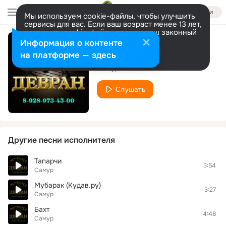
Войти
Мы используем cookie-файлы, чтобы улучшить
сервисы для вас. Если ваш возраст менее 13 лет,
настроить cookie-файлы должен ваш законный
представитель.
Больше информации
Информация о контенте
Мубарак
Разрешить все
Настроить
на платформе — здесь
Самур
Слушать
Другие песни исполнителя
Тапарчи
3:54
Самур
Мубарак (Кудав.ру)
3:27
Самур
Бахт
4:48
Самур