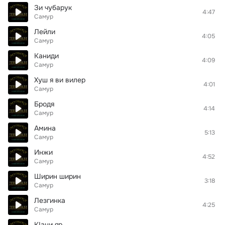
Зи чубарук
4:47
Самур
Лейли
4:05
Самур
Каниди
4:09
Самур
Хуш я ви вилер
4:01
Самур
Бродя
4:14
Самур
Амина
5:13
Самур
Инжи
4:52
Самур
Ширин ширин
3:18
Самур
Лезгинка
4:25
Самур
КIани яр