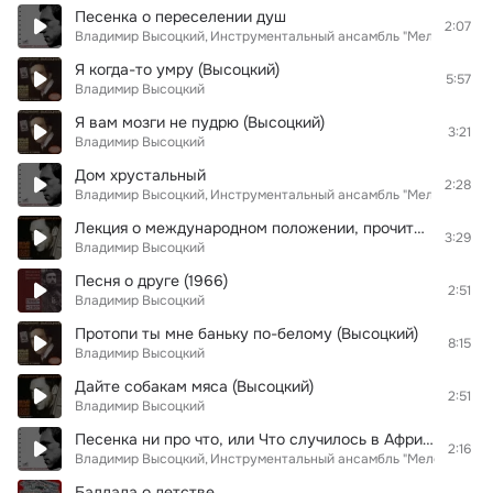
Песенка о переселении душ
2:07
Владимир Высоцкий
Инструментальный ансамбль "Мелодия"
Я когда-то умру (Высоцкий)
5:57
Владимир Высоцкий
Я вам мозги не пудрю (Высоцкий)
3:21
Владимир Высоцкий
Дом хрустальный
2:28
Владимир Высоцкий
Инструментальный ансамбль "Мелодия"
Лекция о международном положении, прочитанная сокамерникам человеком, осужденным на 15 суток за мелкое хулиганство
3:29
Владимир Высоцкий
Песня о друге (1966)
2:51
Владимир Высоцкий
Протопи ты мне баньку по-белому (Высоцкий)
8:15
Владимир Высоцкий
Дайте собакам мяса (Высоцкий)
2:51
Владимир Высоцкий
Песенка ни про что, или Что случилось в Африке
2:16
Владимир Высоцкий
Инструментальный ансамбль "Мелодия"
Баллада о детстве