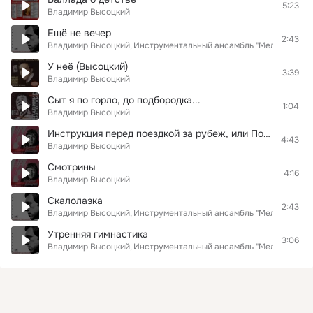
5:23
Владимир Высоцкий
Ещё не вечер
2:43
Владимир Высоцкий
Инструментальный ансамбль "Мелодия"
У неё (Высоцкий)
3:39
Владимир Высоцкий
Сыт я по горло, до подбородка...
1:04
Владимир Высоцкий
Инструкция перед поездкой за рубеж, или Полчаса в месткоме
4:43
Владимир Высоцкий
Смотрины
4:16
Владимир Высоцкий
Скалолазка
2:43
Владимир Высоцкий
Инструментальный ансамбль "Мелодия"
Утренняя гимнастика
3:06
Владимир Высоцкий
Инструментальный ансамбль "Мелодия"