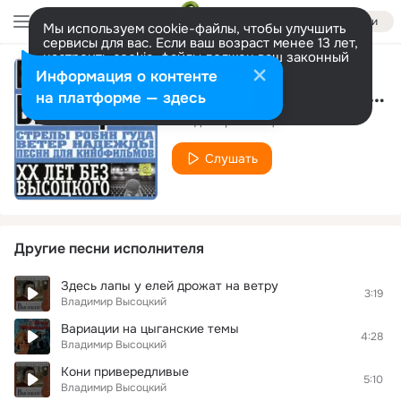
Войти
Мы используем cookie-файлы, чтобы улучшить
сервисы для вас. Если ваш возраст менее 13 лет,
настроить cookie-файлы должен ваш законный
представитель.
Больше информации
Информация о контенте
Баллада о борьбе (к к-ф ''Стрелы Робин Гуда'', 1975)
Разрешить все
Настроить
на платформе — здесь
Владимир Высоцкий
Слушать
Другие песни исполнителя
Здесь лапы у елей дрожат на ветру
3:19
Владимир Высоцкий
Вариации на цыганские темы
4:28
Владимир Высоцкий
Кони привередливые
5:10
Владимир Высоцкий