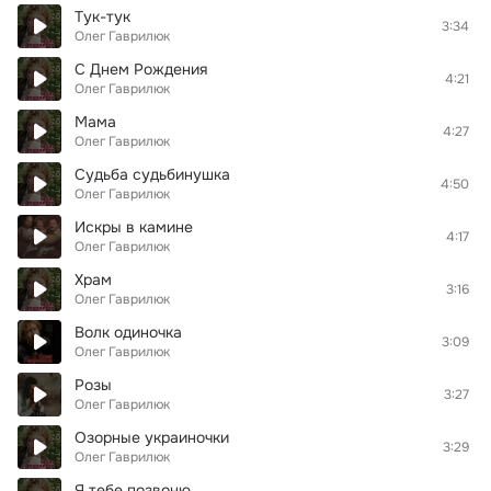
Тук-тук
3:34
Олег Гаврилюк
С Днем Рождения
4:21
Олег Гаврилюк
Мама
4:27
Олег Гаврилюк
Судьба судьбинушка
4:50
Олег Гаврилюк
Искры в камине
4:17
Олег Гаврилюк
Храм
3:16
Олег Гаврилюк
Волк одиночка
3:09
Олег Гаврилюк
Розы
3:27
Олег Гаврилюк
Озорные украиночки
3:29
Олег Гаврилюк
Я тебе позвоню