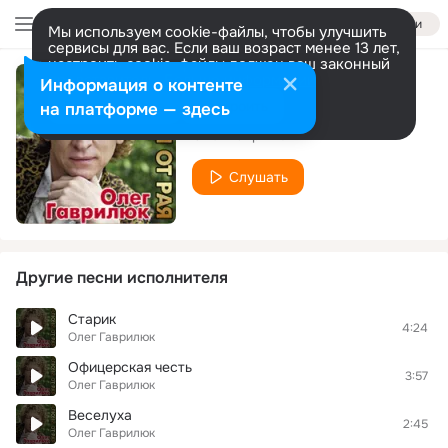
Войти
Мы используем cookie-файлы, чтобы улучшить
сервисы для вас. Если ваш возраст менее 13 лет,
настроить cookie-файлы должен ваш законный
представитель.
Больше информации
Информация о контенте
Чужие лебеди
Разрешить все
Настроить
на платформе — здесь
Олег Гаврилюк
Слушать
Другие песни исполнителя
Старик
4:24
Олег Гаврилюк
Офицерская честь
3:57
Олег Гаврилюк
Веселуха
2:45
Олег Гаврилюк