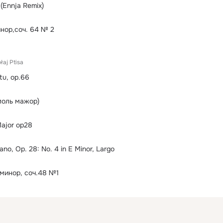
(Ennja Remix)
инор,соч. 64 № 2
łaj Ptisa
tu, op.66
моль мажор)
Major op28
ano, Op. 28: No. 4 in E Minor, Largo
минор, соч.48 №1