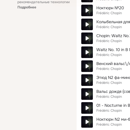
рекомендательные технологии
Подробнее
Ноктюрн №20
Frédéric Chopin
Колыбельная для
Frédéric Chopin
Chopin: Waltz No.
Frédéric Chopin
Waltz No. 10 in B
Frédéric Chopin
Венский вальс\/
Frédéric Chopin
Этюд N2 фа-мино
Frédéric Chopin
Вальс дождя (сов
Frédéric Chopin
01 - Nocturne in B
Frédéric Chopin
Ноктюрн N2 ми-б
Frédéric Chopin