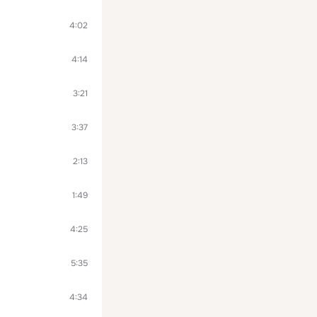
4:02
4:14
3:21
3:37
2:13
1:49
4:25
5:35
4:34