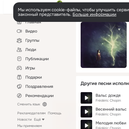
Мы используем cookie-файлы, чтобы улучшить сервис
законный представитель.
Больше информации
Левая
Главная
колонка
Видео
Группы
Люди
Публикации
Игры
Подарки
Другие песни исполн
Поздравления
Вальс дождя
Рекомендации
Frédéric Chopin
Сменить язык
Весенний вальс
Рекламодателям
Помощь
Frédéric Chopin
Новости
Ещё
Мелодия любви
Мы применяем
Frédéric Chopin