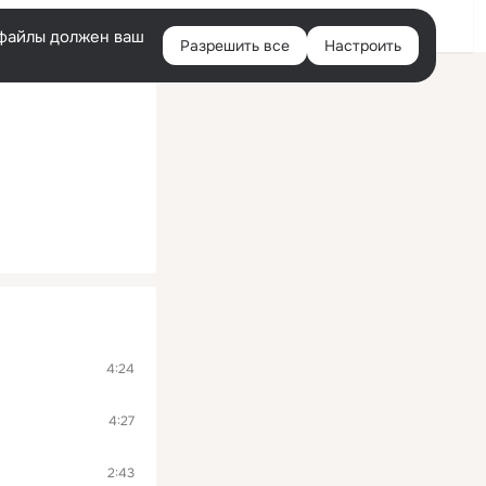
Войти
e-файлы должен ваш
Разрешить все
Настроить
Правая
колонка
4:24
4:27
2:43