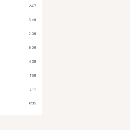
2:07
3:49
2:09
5:09
4:38
1:58
2:14
6:35