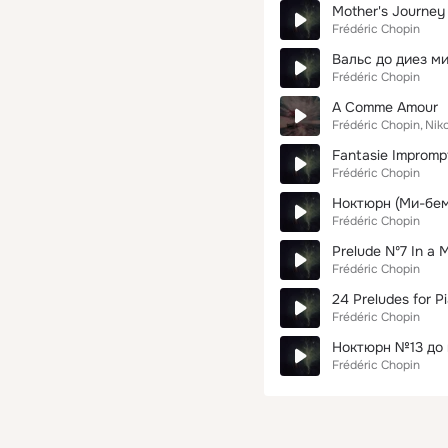
Mother's Journey 
Frédéric Chopin
Вальс до диез м
Frédéric Chopin
A Comme Amour
Frédéric Chopin
Niko
Fantasie Impromp
Frédéric Chopin
Ноктюрн (Ми-бе
Frédéric Chopin
Prelude Nº7 In a 
Frédéric Chopin
24 Preludes for Pi
Frédéric Chopin
Ноктюрн №13 до 
Frédéric Chopin