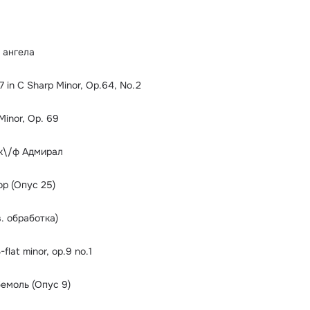
 ангела
7 in C Sharp Minor, Op.64, No.2
 Minor, Op. 69
к\/ф Адмирал
р (Опус 25)
. обработка)
-flat minor, op.9 no.1
емоль (Опус 9)