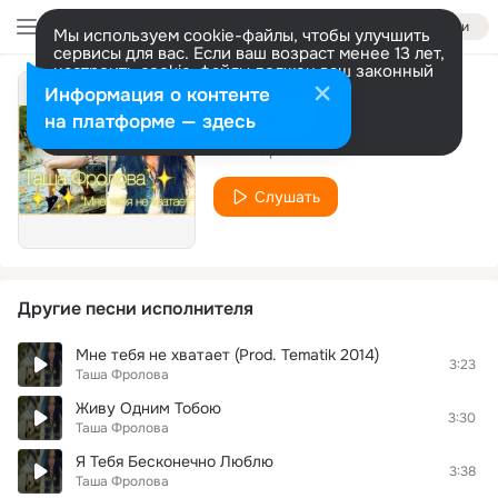
Войти
Мы используем cookie-файлы, чтобы улучшить
сервисы для вас. Если ваш возраст менее 13 лет,
настроить cookie-файлы должен ваш законный
представитель.
Больше информации
Информация о контенте
Я Хочу, Чтобы Мы
Разрешить все
Настроить
на платформе — здесь
Таша Фролова
Слушать
Другие песни исполнителя
Мне тебя не хватает (Prod. Tematik 2014)
3:23
Таша Фролова
Живу Одним Тобою
3:30
Таша Фролова
Я Тебя Бесконечно Люблю
3:38
Таша Фролова