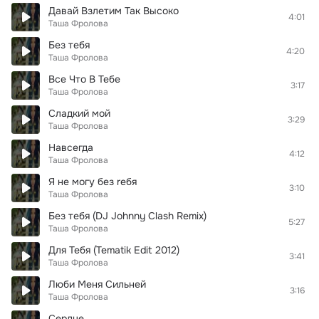
Давай Взлетим Так Высоко
4:01
Таша Фролова
Без тебя
4:20
Таша Фролова
Все Что В Тебе
3:17
Таша Фролова
Сладкий мой
3:29
Таша Фролова
Навсегда
4:12
Таша Фролова
Я не могу без rебя
3:10
Таша Фролова
Без тебя (DJ Johnny Clash Remix)
5:27
Таша Фролова
Для Тебя (Tematik Edit 2012)
3:41
Таша Фролова
Люби Меня Сильней
3:16
Таша Фролова
Сердце