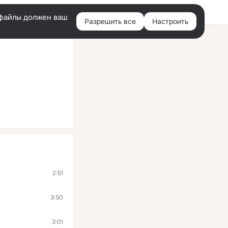
Войти
e-файлы должен ваш
Разрешить все
Настроить
Правая
колонка
2:51
3:50
3:01