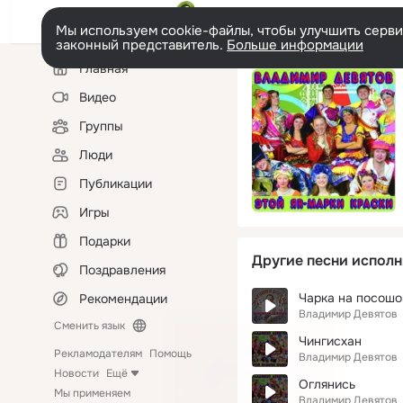
Мы используем cookie-файлы, чтобы улучшить сервис
законный представитель.
Больше информации
Левая
Главная
колонка
Видео
Группы
Люди
Публикации
Игры
Подарки
Другие песни исполн
Поздравления
Чарка на посошо
Рекомендации
Владимир Девятов
Сменить язык
Чингисхан
Рекламодателям
Помощь
Владимир Девятов
Новости
Ещё
Оглянись
Мы применяем
Владимир Девятов