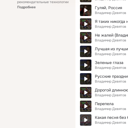
рекомендательные технологии
Подробнее
Гуляй, Россия
Владимир Девятов
Я таких никогда 
Владимир Девятов
Не жалей (Влади
Владимир Девятов
Лучшая из лучш
Владимир Девятов
Зеленые глаза
Владимир Девятов
Русские праздни
Владимир Девятов
Дорогой длинно
Владимир Девятов
Перепела
Владимир Девятов
Какая песня без 
Владимир Девятов