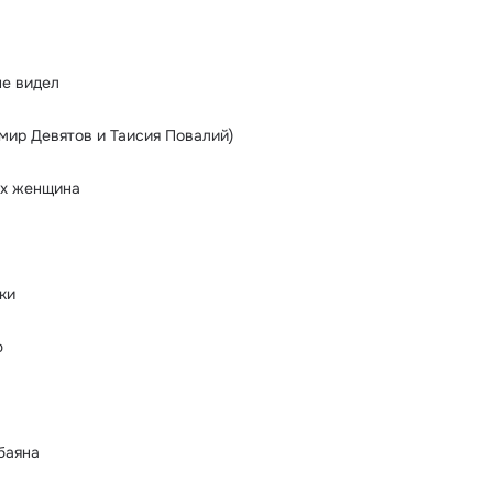
не видел
мир Девятов и Таисия Повалий)
их женщина
ки
ю
баяна