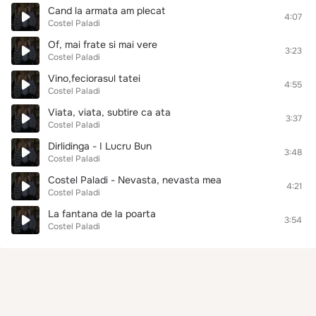
Cand la armata am plecat
4:07
Costel Paladi
Of, mai frate si mai vere
3:23
Costel Paladi
Vino,feciorasul tatei
4:55
Costel Paladi
Viata, viata, subtire ca ata
3:37
Costel Paladi
Dirlidinga - I Lucru Bun
3:48
Costel Paladi
Costel Paladi - Nevasta, nevasta mea
4:21
Costel Paladi
La fantana de la poarta
3:54
Costel Paladi