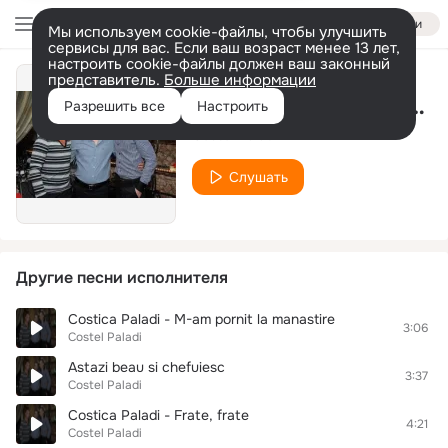
Войти
Мы используем cookie-файлы, чтобы улучшить
сервисы для вас. Если ваш возраст менее 13 лет,
настроить cookie-файлы должен ваш законный
представитель.
Больше информации
Eram micuta si naveam minte
Разрешить все
Настроить
Costel Paladi
Слушать
Другие песни исполнителя
Costica Paladi - M-am pornit la manastire
3:06
Costel Paladi
Astazi beau si chefuiesc
3:37
Costel Paladi
Costica Paladi - Frate, frate
4:21
Costel Paladi