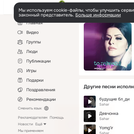
Мы используем cookie-файлы, чтобы улучшить сервис
законный представитель.
Больше информации
Левая
Главная
колонка
Видео
Группы
Люди
Публикации
Игры
Подарки
Другие песни исполн
Поздравления
будущие бл_ди
Рекомендации
Sahar
Сменить язык
Девчонка
Рекламодателям
Помощь
Sahar
Новости
Ещё
Yomg'ir
Мы применяем
Sahar