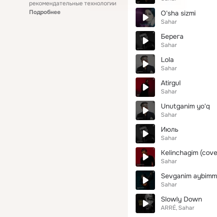
рекомендательные технологии
Подробнее
O'sha sizmi
Sahar
Берега
Sahar
Lola
Sahar
Atirgul
Sahar
Unutganim yo'q
Sahar
Июль
Sahar
Kelinchagim (cove
Sahar
Sevganim aybimm
Sahar
Slowly Down
ARRÉ
Sahar