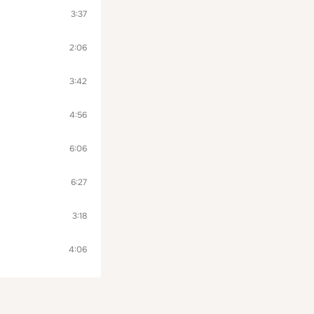
3:37
2:06
3:42
4:56
6:06
6:27
3:18
4:06