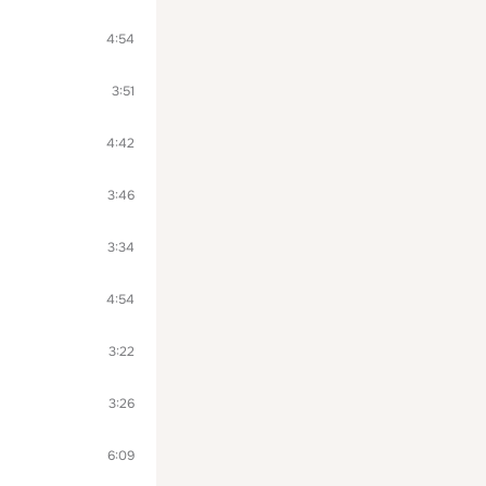
4:54
3:51
4:42
3:46
3:34
4:54
3:22
3:26
6:09