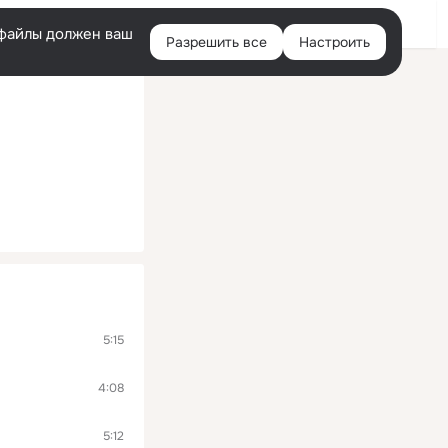
Войти
e-файлы должен ваш
Разрешить все
Настроить
Правая
колонка
5:15
4:08
5:12