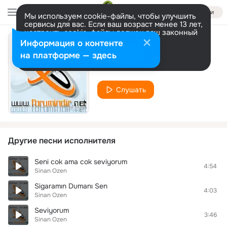
Войти
Мы используем cookie-файлы, чтобы улучшить
сервисы для вас. Если ваш возраст менее 13 лет,
настроить cookie-файлы должен ваш законный
представитель.
Больше информации
Информация о контенте
Seni Unutamadim
Разрешить все
Настроить
на платформе — здесь
Sinan Ozen
Слушать
Другие песни исполнителя
Seni cok ama cok seviyorum
4:54
Sinan Ozen
Sigaramın Dumanı Sen
4:03
Sinan Ozen
Seviyorum
3:46
Sinan Ozen