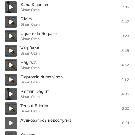
Sana Kiyamam
4:15
Sinan Ozen
Sildim
4:42
Sinan Ozen
Uyusunda Buyusun
3:29
Sinan Ozen
Vay Bana
3:45
Sinan Ozen
Hayirsiz.
4:52
Sinan Ozen
Siqaramin dumahi sen.
4:30
Sinan Ozen
Pisman Degilim
4:35
Sinan Ozen
Teesuf Ederim
3:52
Sinan Ozen
Аудиозапись недоступна
0:01
Yansima