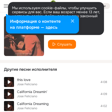
Войти
Мы используем cookie-файлы, чтобы улучшить
сервисы для вас. Если ваш возраст менее 13 лет,
настроить cookie-файлы должен ваш законный
представитель.
Больше информации
Информация о контенте
Old Turkey Buzzard
Разрешить все
Настроить
на платформе — здесь
Jose Feliciano
Слушать
Другие песни исполнителя
this love
4:08
Jose Feliciano
California Dreamin'
4:09
Jose Feliciano
California Dreaming
4:02
Jose Feliciano