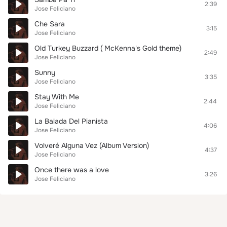
2:39
Jose Feliciano
Che Sara
3:15
Jose Feliciano
Old Turkey Buzzard ( McKenna's Gold theme)
2:49
Jose Feliciano
Sunny
3:35
Jose Feliciano
Stay With Me
2:44
Jose Feliciano
La Balada Del Pianista
4:06
Jose Feliciano
Volveré Alguna Vez (Album Version)
4:37
Jose Feliciano
Once there was a love
3:26
Jose Feliciano