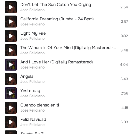
Don't Let The Sun Catch You Crying
2:54
Jose Feliciano
California Dreaming (Rumba - 24 Bpm)
2:57
Jose Feliciano
Light My Fire
3:32
Jose Feliciano
The Windmills Of Your Mind (Digitally Mastered - April 1992)
3:48
Jose Feliciano
And I Love Her (Digitally Remastered)
4:04
Jose Feliciano
Ángela
3:43
Jose Feliciano
Yesterday
2:56
Jose Feliciano
Quando pienso en ti
4:15
Jose Feliciano
Feliz Navidad
3:03
Jose Feliciano
Samba Pa Ti