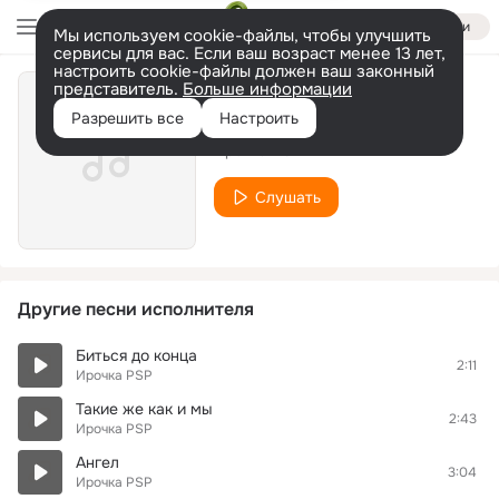
Войти
Мы используем cookie-файлы, чтобы улучшить
сервисы для вас. Если ваш возраст менее 13 лет,
настроить cookie-файлы должен ваш законный
представитель.
Больше информации
Дай яду
Разрешить все
Настроить
Ирочка PSP
Слушать
Другие песни исполнителя
Биться до конца
2:11
Ирочка PSP
Такие же как и мы
2:43
Ирочка PSP
Ангел
3:04
Ирочка PSP