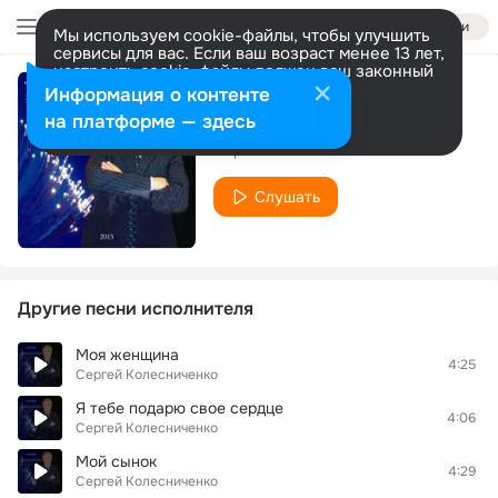
Войти
Мы используем cookie-файлы, чтобы улучшить
сервисы для вас. Если ваш возраст менее 13 лет,
настроить cookie-файлы должен ваш законный
представитель.
Больше информации
Информация о контенте
Я родился в Баку
Разрешить все
Настроить
на платформе — здесь
Сергей Колесниченко
Слушать
Другие песни исполнителя
Моя женщина
4:25
Сергей Колесниченко
Я тебе подарю свое сердце
4:06
Сергей Колесниченко
Мой сынок
4:29
Сергей Колесниченко