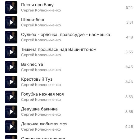
Песня про Баку
5:14
Сергей Колесниченко
Шеши-беш
3:31
Сергей Колесниченко
Судьба - орлянка, правосудие - насмешка
4:18
Сергей Колесниченко
Тишина прошлась над Вашингтоном
3:55
Сергей Колесниченко
Bakinec Ya
3:45
Сергей Колесниченко
Крестовый Туз
3:46
Сергей Колесниченко
Голубка нежная моя
3:53
Сергей Колесниченко
Девушка бакинка
3:56
Сергей Колесниченко
Девочка любимая моя
4:26
Сергей Колесниченко
Одиночество вдвоем