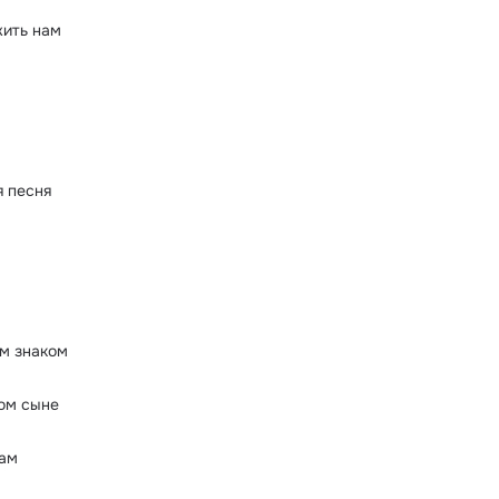
жить нам
а
 песня
м знаком
ом сыне
ам