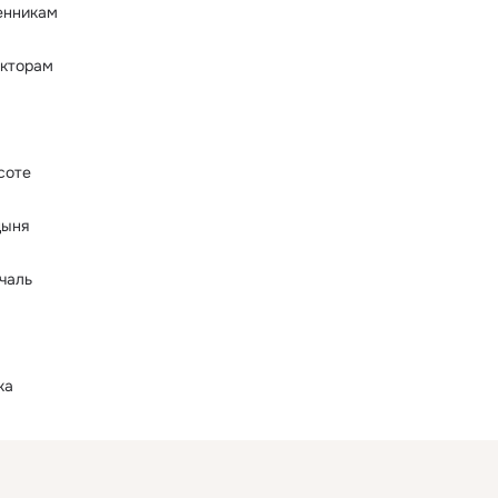
енникам
кторам
соте
дыня
чаль
ка