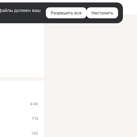
Войти
e-файлы должен ваш
Разрешить все
Настроить
Правая
колонка
4:45
7:13
1:52