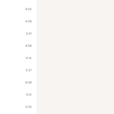
6:53
4:39
3:41
6:58
4:14
5:37
6:08
5:10
5:35