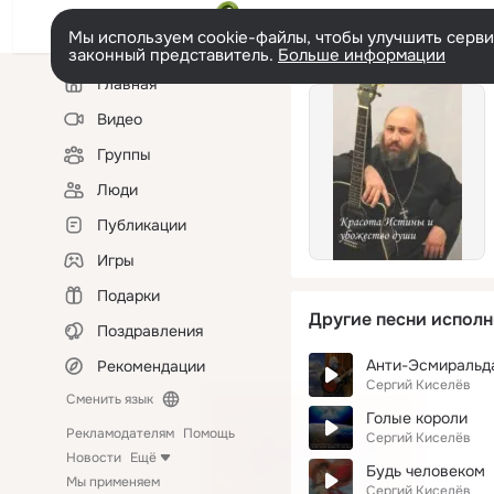
Мы используем cookie-файлы, чтобы улучшить сервис
законный представитель.
Больше информации
Левая
Главная
колонка
Видео
Группы
Люди
Публикации
Игры
Подарки
Другие песни исполн
Поздравления
Анти-Эсмиральда
Рекомендации
Сергий Киселёв
Сменить язык
Голые короли
Рекламодателям
Помощь
Сергий Киселёв
Новости
Ещё
Будь человеком
Мы применяем
Сергий Киселёв