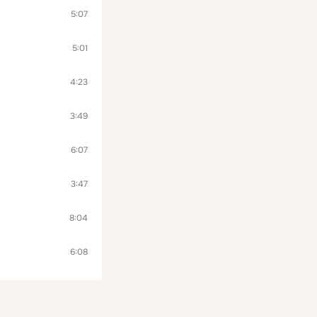
5:07
5:01
4:23
3:49
6:07
3:47
8:04
6:08