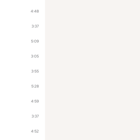
4:48
3:37
5:09
3:05
3:55
5:28
4:59
3:37
4:52