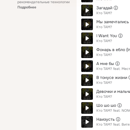
рекомендательные технологии
Подробнее
Загадай
Кто ТАМ?
Мы замечтались
Кто ТАМ?
I Want You
Кто ТАМ?
Фонарь в ебло (In
Кто ТАМ?
А мне бы
Кто ТАМ?
feat.
Мест
В тонусе жизни
Кто ТАМ?
Девочки и мальч
Кто ТАМ?
Шо шо шо
Кто ТАМ?
feat.
NON
Наизусть
Кто ТАМ?
feat.
Витя