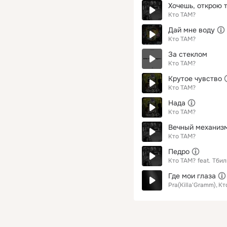
Хочешь, открою 
Кто ТАМ?
Дай мне воду
Кто ТАМ?
За стеклом
Кто ТАМ?
Крутое чувство
Кто ТАМ?
Нада
Кто ТАМ?
Вечный механиз
Кто ТАМ?
Педро
Кто ТАМ?
feat.
Тбил
Где мои глаза
Pra(Killa'Gramm)
Кт