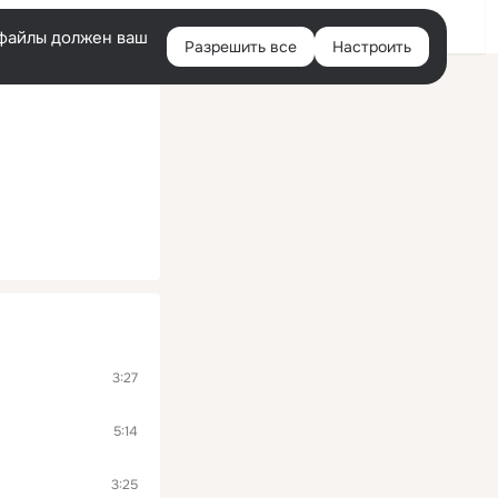
Войти
e-файлы должен ваш
Разрешить все
Настроить
Правая
колонка
3:27
5:14
3:25