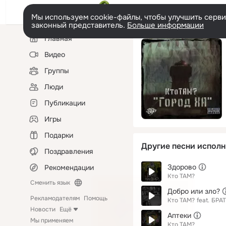
Мы используем cookie-файлы, чтобы улучшить сервис
законный представитель.
Больше информации
Левая
Главная
колонка
Видео
Группы
Люди
Публикации
Игры
Подарки
Другие песни исполн
Поздравления
Здорово
Рекомендации
Кто ТАМ?
Сменить язык
Добро или зло?
Рекламодателям
Помощь
Кто ТАМ?
feat.
БРАТ
Новости
Ещё
Аптеки
Мы применяем
Кто ТАМ?