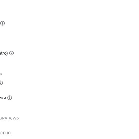
tro)
ь
ики
GRATA
Wb
 СЕНС