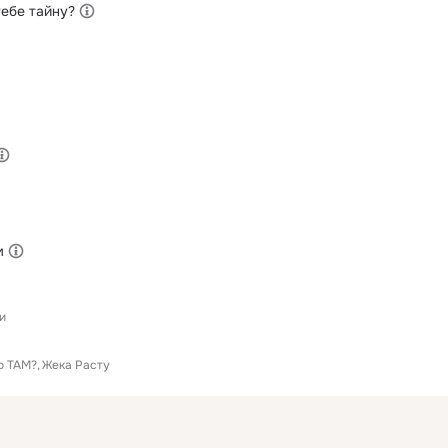
тебе тайну?
м
и
о ТАМ?
Жека Расту