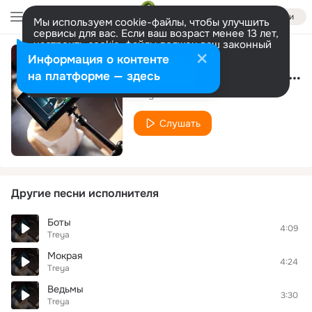
Войти
Мы используем cookie-файлы, чтобы улучшить
сервисы для вас. Если ваш возраст менее 13 лет,
настроить cookie-файлы должен ваш законный
представитель.
Больше информации
Информация о контенте
ПРЕМЬЕРА! TREYA - АНДРОГИН
Разрешить все
Настроить
на платформе — здесь
Treya
Слушать
Другие песни исполнителя
Боты
4:09
Treya
Мокрая
4:24
Treya
Ведьмы
3:30
Treya