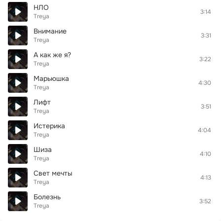
НЛО
3:14
Treya
Внимание
3:31
Treya
А как же я?
3:22
Treya
Марьюшка
4:30
Treya
Лифт
3:51
Treya
Истерика
4:04
Treya
Шиза
4:10
Treya
Свет мечты
4:13
Treya
Болезнь
3:52
Treya