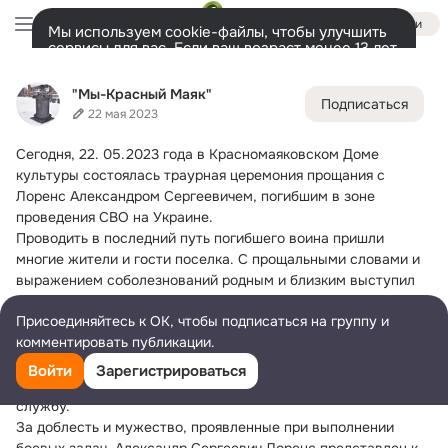
Войти
Мы используем cookie-файлы, чтобы улучшить
сервисы для вас. Если ваш возраст менее 13 лет,
настроить cookie-файлы должен ваш законный
"Мы-Красный Маяк"
представитель.
Больше информации
"Мы-Красный Маяк"
Подписаться
Разрешить все
Настроить
Лента
Участники
Темы
Фото
Ещё
2K
1.9K
5K
22 мая 2023
Сегодня, 22.
 05.2023 года в Красномаяковском Доме 
Дополнительная
колонка
Всё
1 990
Обсуждаемые
культуры состоялась траурная церемония прощания с 
Лоренс Александром Сергеевичем, погибшим в зоне 
проведения СВО на Украине.
Проводить в последний путь погибшего воина пришли 
многие жители и гости поселка. С прощальными словами и 
выражением соболезнований родным и близким выступил 
военный комиссар г. Канск и Канского района - Киселев 
Присоединяйтесь к ОК, чтобы подписаться на группу и
А.В., заместитель Главы Канского района - Котин В.Н., Глава 
комментировать публикации.
Терского сельсовета - С.А. Елтышев, педагог 
Красномаяковской школы - Тарасова Л.Д., а также командир 
Войти
Зарегистрироваться
воинского подразделения, в котором Александр проходил 
службу.
За доблесть и мужество, проявленные при выполнении 