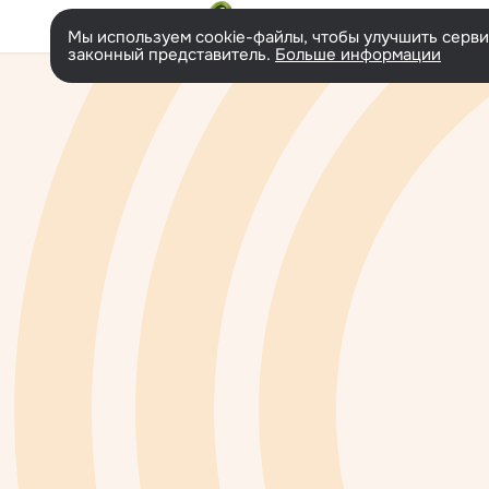
Перейти
на
Мы используем cookie-файлы, чтобы улучшить сервис
версию
законный представитель.
Больше информации
для
людей
с
ограниченными
возможностями.