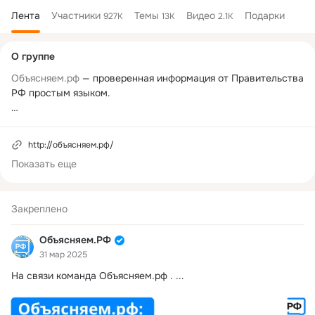
Лента
Участники
Темы
Видео
Подарки
927K
13K
2.1K
Дополнительная
О группе
колонка
Объясняем.рф
 — проверенная информация от Правительства 
РФ простым языком.

Регистрация в РКН: 
https://knd.gov.ru/license?
id=6784d3e28f8bd4206f6afa06&registryType=bloggersPermiss
http://объясняем.рф/
ion
Показать еще
Закреплено
Объясняем.РФ
31 мар 2025
На связи команда
Объясняем.рф .
 ...