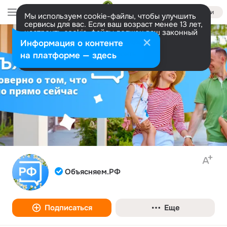
Войти
Мы используем cookie-файлы, чтобы улучшить
сервисы для вас. Если ваш возраст менее 13 лет,
настроить cookie-файлы должен ваш законный
представитель.
Больше информации
Информация о контенте
Разрешить все
Настроить
на платформе — здесь
Объясняем.РФ
Подписаться
Еще