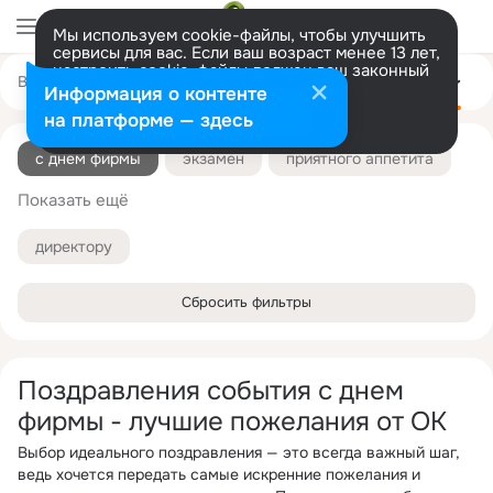
Мы используем cookie-файлы, чтобы улучшить
сервисы для вас. Если ваш возраст менее 13 лет,
настроить cookie-файлы должен ваш законный
Все
С днём рождения
С юбилеем
На свадьбу
Ещё
представитель.
Больше информации
Информация о контенте
Разрешить все
Настроить
на платформе — здесь
с днем фирмы
экзамен
приятного аппетита
Показать ещё
с беременностью
с днем города
с днем организации
с каникулами
директору
с крестинами
с новосельем
с окончанием
Сбросить фильтры
с открытием
с отпуском
с пенсией
с первой зарплатой
с первым зубиком
Поздравления события с днем
с победой
с покупкой машины
фирмы - лучшие пожелания от ОК
с получением диплома
с получением паспорта
Выбор идеального поздравления — это всегда важный шаг,
ведь хочется передать самые искренние пожелания и