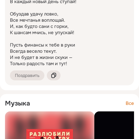
В каждый новый день ступай!

Обуздав удачу ловко,

Все мечтанья воплощай.

И, как будто сани с горки,

К шансам мчись, не упускай!

Пусть финансы к тебе в руки

Всегда весело текут.

И не будет в жизни скуки —

Только радость там и тут!
Поздравить
Музыка
Все