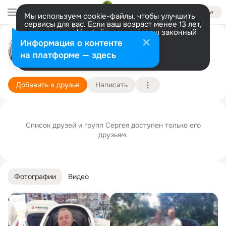
Войти
Мы используем cookie-файлы, чтобы улучшить
сервисы для вас. Если ваш возраст менее 13 лет,
настроить cookie-файлы должен ваш законный
представитель.
Больше информации
Сергей Юрченко
Информация о контенте
Разрешить все
Настроить
на платформе — здесь
Калининград
22 апреля
Подробнее
Добавить в друзья
Написать
Список друзей и групп Сергея доступен только его
друзьям.
Фотографии
Видео