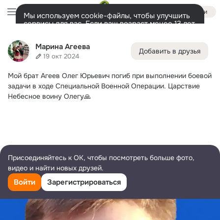
Войти
Мы используем cookie-файлы, чтобы улучшить
сервисы для вас. Если ваш возраст менее 13 лет,
настроить cookie-файлы должен ваш законный
Марина Агеева
представитель.
Больше информации
Марина Агеева
Добавить в друзья
Разрешить все
Настроить
Лента
Друзья
Фото
Заметки
Ещё
309
398
260
19 окт 2024
Мой брат Агеев Олег Юрьевич погиб при выполнении боевой 
Дополнительная
колонка
Все
С друзьями
Игры и приложения
задачи в ходе Специальной Военной Операции.
 Царствие 
Небесное воину Олегу🙏
Присоединяйтесь к ОК, чтобы посмотреть больше фото,
видео и найти новых друзей.
Войти
Зарегистрироваться