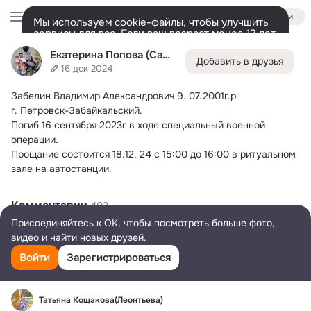
Войти
Мы используем cookie-файлы, чтобы улучшить
сервисы для вас. Если ваш возраст менее 13 лет,
настроить cookie-файлы должен ваш законный
Екатерина Попова (Самсонова)
Екатерина Попова (Самсонова)
представитель.
Больше информации
Добавить в друзья
16 дек 2024
Разрешить все
Настроить
Лента
Друзья
Фото
Заметки
Группы
Ещё
239
1K
215
Забелин Владимир Александрович 9.
 07.2001г.р.
Дополнительная
г. Петровск-Забайкальский.
колонка
Все
С друзьями
Игры и приложения
Погиб 16 сентября 2023г в ходе специальный военной 
операции.
Прощание состоится 18.12. 24 с 15:00 до 16:00 в ритуальном 
зале на автостанции.
Комментарии
402
Присоединяйтесь к ОК, чтобы посмотреть больше фото,
Ольга Шитикова(Вертипрахова)
видео и найти новых друзей.
Царствия Небесного, воину России
Земля пухом
Войти
Зарегистрироваться
25 дек 2024
1
Татьяна Кощакова(Леонтьева)