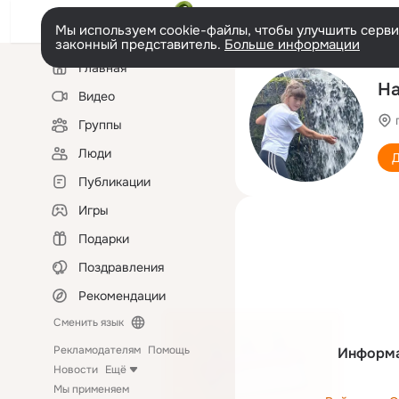
Мы используем cookie-файлы, чтобы улучшить сервис
законный представитель.
Больше информации
Левая
Главная
колонка
На
Видео
Группы
Люди
Д
Публикации
Игры
Подарки
Поздравления
Рекомендации
Сменить язык
Рекламодателям
Помощь
Информа
Новости
Ещё
Мы применяем