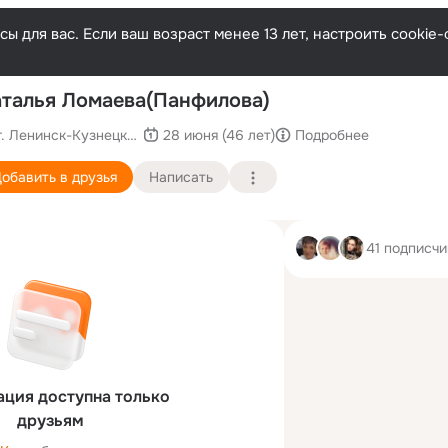
ы для вас. Если ваш возраст менее 13 лет, настроить cooki
По
талья Ломаева(Панфилова)
г. Ленинск-Кузнецкий (Кемеровская область)
28 июня (46 лет)
Подробнее
обавить в друзья
Написать
41 подписчи
ция доступна только
друзьям