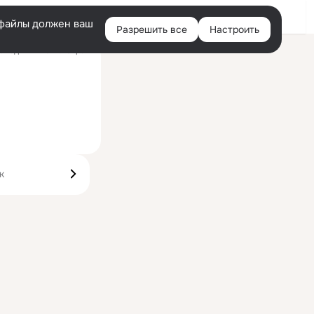
Войти
e-файлы должен ваш
Разрешить все
Настроить
Правая
следний визит: 10 фев
колонка
к