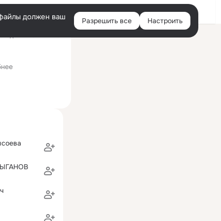
Войти
e-файлы должен ваш
Разрешить все
Настроить
Правая
следний визит: 14 июн
колонка
бнее
ысоева
ЦЫГАНОВ
ч