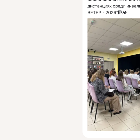
дистанциях среди инва
ВЕТЕР - 2026"🧗🏕️