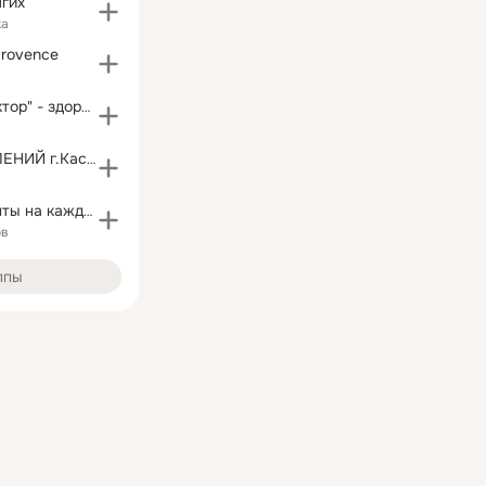
гих
ка
Provence
"Семейный доктор" - здоровье начинается здесь...
Доска ОБЪЯВЛЕНИЙ г.Касли.
Вкусные рецепты на каждый день
ов
ппы