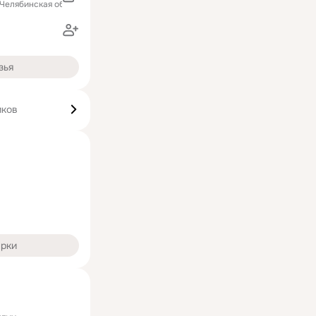
(Челябинская область)
зья
иков
арки