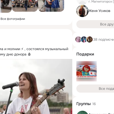
г. Магнитогорск 
Женя Усиков
Все фотографии
Все дру
38 подписч
а и молнии ⚡️ , состоялся музыкальный 
Подарки
му дню донора 🩸
Все под
Группы
16