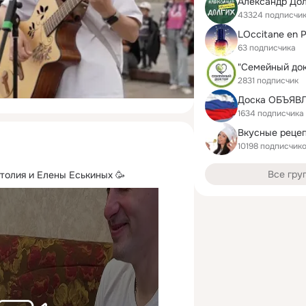
Александр Дол
43324 подписчи
LOccitane en 
63 подписчика
2831 подписчик
1634 подписчика
10198 подписчик
Все гру
атолия и Елены Еськиных 🥳