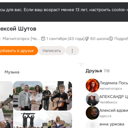
ы для вас. Если ваш возраст менее 13 лет, настроить cooki
По
ексей Шутов
г. Магнитогорск (Челябинская область)
1 сентября (43 года)
60 школа
Подро
обавить в друзья
Написать
Друзья
718
Музыка
Людмила Пос
магнитогорск
АЛЕКСАНДР 
Челябинск
Алексей вдови
одесса
анна уржова