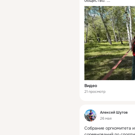
общество.
 ...
Видео
21 просмотр
Фид
Алексей Шутов
26 мая
Собрание оргкомитета и
соревнований по спорти