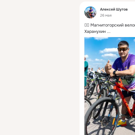
Фид
Алексей Шутов
26 мая
🚴‍♂️ Магнитогорский вел
Харанухин
 ...