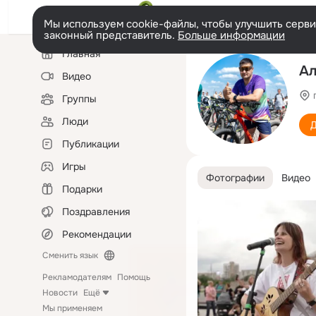
Мы используем cookie-файлы, чтобы улучшить сервис
законный представитель.
Больше информации
Левая
Главная
колонка
Ал
Видео
Группы
Люди
Д
Публикации
Игры
Фотографии
Видео
Подарки
Поздравления
Рекомендации
Сменить язык
Рекламодателям
Помощь
Новости
Ещё
Мы применяем