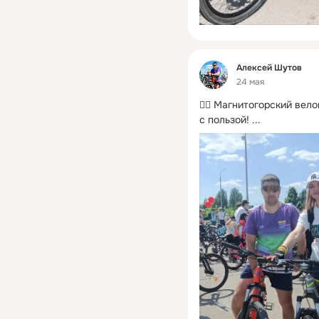
Фид
Алексей Шутов
24 мая
🚴‍♂️ Магнитогорский вел
с пользой!
 ...