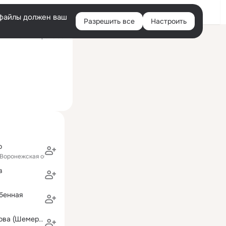
Войти
e-файлы должен ваш
Разрешить все
Настроить
Правая
ий визит: вчера 15:30
колонка
о
(Воронежская область)
в
бенная
Наталья Гунькова (Шемерянкина)