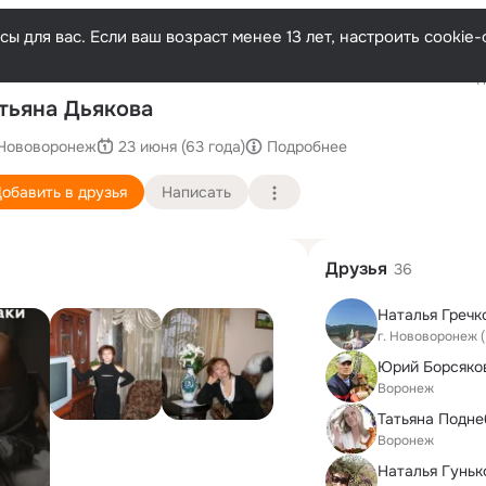
ы для вас. Если ваш возраст менее 13 лет, настроить cooki
Последн
тьяна Дьякова
Нововоронеж
23 июня (63 года)
Подробнее
обавить в друзья
Написать
Друзья
36
Наталья Гречк
г. Нововоронеж 
Юрий Борсяко
Воронеж
Татьяна Подне
Воронеж