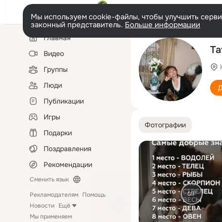
Мы используем cookie-файлы, чтобы улучшить сервис
законный представитель.
Больше информации
Левая
Главная
колонка
Та
Видео
Группы
Люди
Д
Публикации
Игры
Фотографии
Подарки
Поздравления
Рекомендации
Сменить язык
GIF
Рекламодателям
Помощь
Новости
Ещё
Мы применяем