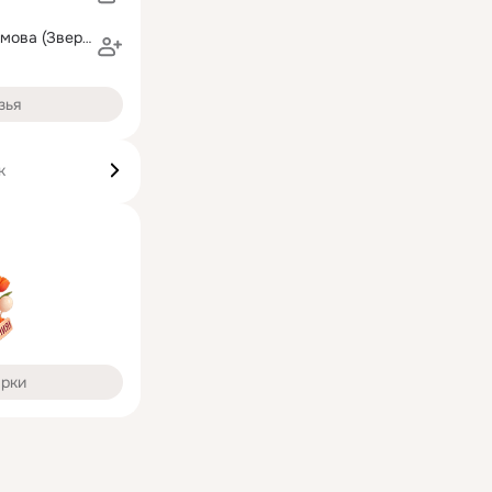
Наталья Трофимова (Зверева)
зья
к
арки