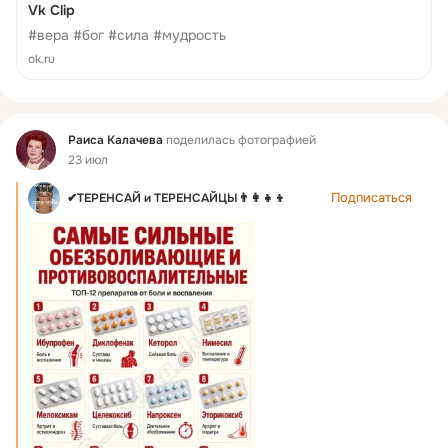
Vk Clip
#вера #бог #сила #мудрость
ok.ru
Фид
Раиса Калачева
поделилась фотографией
23 июл
Подписаться
✔ТЕРЕНСАЙ и ТЕРЕНСАЙЦЫ👨‍👩‍👧‍👦