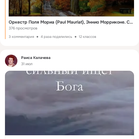
Оркестр Поля Мориа (Paul Mauriat), Эннио Морриконе. Сборник Замечательных Мелодий. Золотая осень.
376 просмотров
3 комментария
4 раза поделились
12 классов
Фид
Раиса Калачева
31 июл