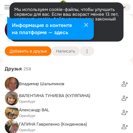
Войти
Мы используем cookie-файлы, чтобы улучшить
сервисы для вас. Если ваш возраст менее 13 лет,
настроить cookie-файлы должен ваш законный
Раиса Калачева
представитель.
Больше информации
Информация о контенте
Разрешить все
Настроить
на платформе — здесь
с. Ташла (Ташлинский район)
18 июня (77 лет)
Подробнее
Добавить в друзья
Написать
Друзья
258
Владимир Шалыминов
ВАЛЕНТИНА ТУНИЕВА (КУЛЯПИНА)
Оренбург
Александр BAL
Оренбург
ГАЛИНА Гавриленко (Конденкова)
Оренбург