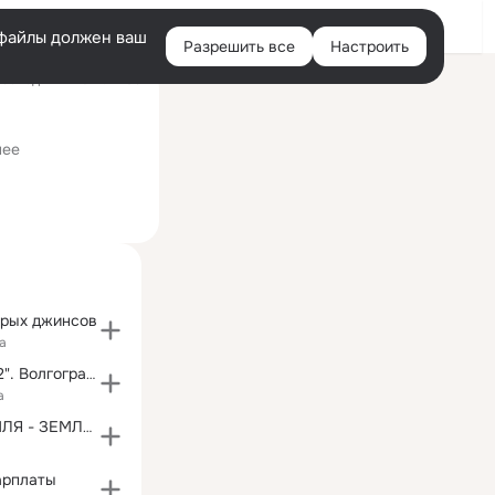
Войти
e-файлы должен ваш
Разрешить все
Настроить
Правая
оследний визит: 12:09
колонка
иверситет социальных технологий (бывш. МГГЭИ, ВГКПТЭП)
нее
арых джинсов
а
ИА "Высота 102". Волгоград. Новости
а
ДОНСКАЯ ЗЕМЛЯ - ЗЕМЛЯ ПРЕДКОВ
арплаты