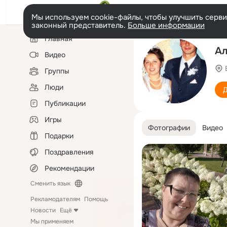
Мы используем cookie-файлы, чтобы улучшить сервис
законный представитель.
Больше информации
Левая
Главная
колонка
Ал
Видео
Группы
Люди
Д
Публикации
Игры
Фотографии
Видео
Подарки
Поздравления
Рекомендации
Сменить язык
Рекламодателям
Помощь
Новости
Ещё
Мы применяем