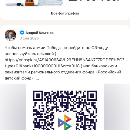
Все фотографии
Фид
Андрей Клычков
3 фев 2025
Чтобы помочь армии Победы, перейдите по QR-коду, 
воспользуйтесь ссылкой (
https://qr.nspk.ru/AS1A006SAVL29EHN8NSAN7F7RODEEHBC?
type=01&bank=100000000111&crc=011C ) или банковскими 
реквизитами регионального отделения фонда «Российский 
детский фонд».
 ...