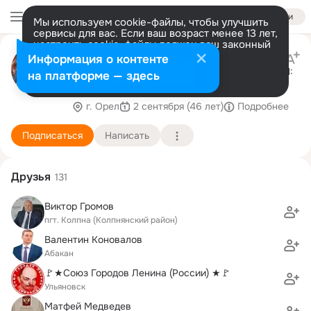
Войти
Мы используем cookie-файлы, чтобы улучшить
сервисы для вас. Если ваш возраст менее 13 лет,
настроить cookie-файлы должен ваш законный
Андрей Клычков
представитель.
Больше информации
Информация о контенте
Номер заявки на регистрацию аккаунта в РКН:
Разрешить все
Настроить
на платформе — здесь
5104619290
г. Орел
2 сентября (46 лет)
Подробнее
Подписаться
Написать
Друзья
131
Виктор Громов
пгт. Колпна (Колпнянский район)
Валентин Коновалов
Абакан
🚩★Союз Городов Ленина (России) ★🚩
Ульяновск
Матфей Медведев