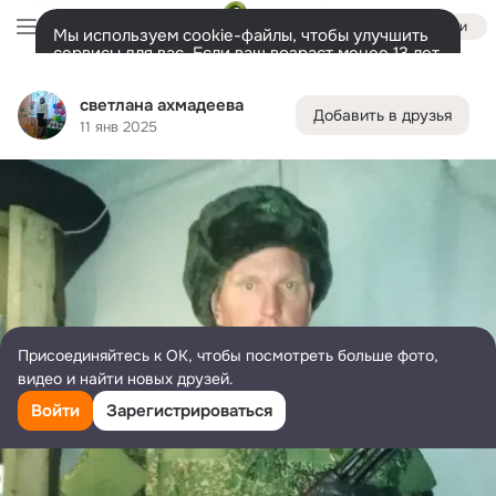
Войти
Мы используем cookie-файлы, чтобы улучшить
сервисы для вас. Если ваш возраст менее 13 лет,
настроить cookie-файлы должен ваш законный
светлана ахмадеева
представитель.
Больше информации
светлана ахмадеева
Добавить в друзья
Разрешить все
Настроить
Лента
Друзья
Фото
Заметки
Ещё
1K
269
71
11 янв 2025
Дополнительная
колонка
Все
С друзьями
Игры и приложения
Присоединяйтесь к ОК, чтобы посмотреть больше фото,
видео и найти новых друзей.
Войти
Зарегистрироваться