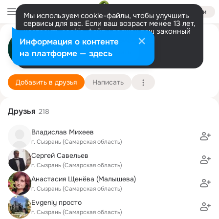
Войти
Мы используем cookie-файлы, чтобы улучшить
сервисы для вас. Если ваш возраст менее 13 лет,
настроить cookie-файлы должен ваш законный
представитель.
Больше информации
Ирина Балтушкина
Информация о контенте
Разрешить все
Настроить
на платформе — здесь
2 января (52 года)
Подробнее
Добавить в друзья
Написать
Друзья
218
Владислав Михеев
г. Сызрань (Самарская область)
Сергей Савельев
г. Сызрань (Самарская область)
Анастасия Щенёва (Малышева)
г. Сызрань (Самарская область)
Evgeniy просто
г. Сызрань (Самарская область)