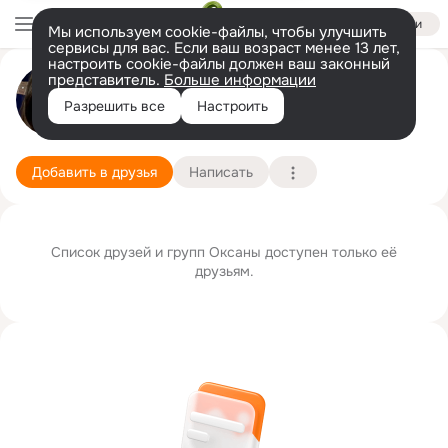
Войти
Мы используем cookie-файлы, чтобы улучшить
сервисы для вас. Если ваш возраст менее 13 лет,
настроить cookie-файлы должен ваш законный
Оксана Анашкина
представитель.
Больше информации
Разрешить все
Настроить
г. Одинцово (Одинцовский район)
22 июля (46 лет)
Подробнее
Добавить в друзья
Написать
Список друзей и групп Оксаны доступен только её
друзьям.