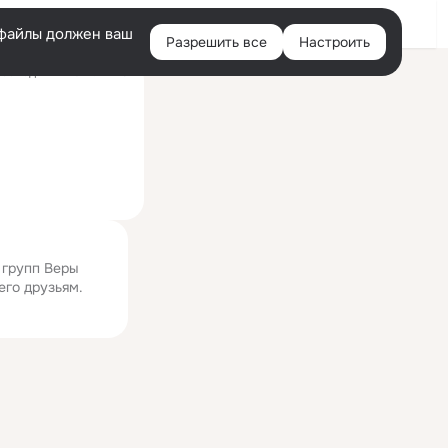
Войти
e-файлы должен ваш
Разрешить все
Настроить
Правая
оследний визит: 21:48
колонка
 групп Веры
его друзьям.