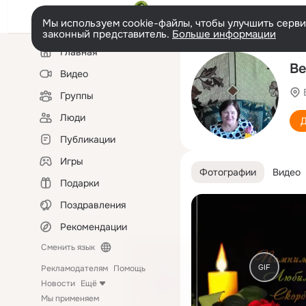
Мы используем cookie-файлы, чтобы улучшить сервис
законный представитель.
Больше информации
Левая
Главная
колонка
Ве
Видео
Группы
Люди
Д
Публикации
Игры
Фотографии
Видео
Подарки
Поздравления
Рекомендации
Сменить язык
GIF
Рекламодателям
Помощь
Новости
Ещё
Мы применяем