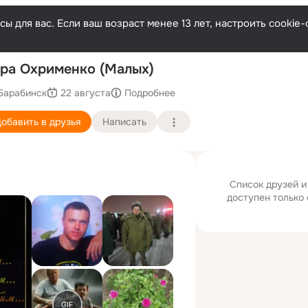
ы для вас. Если ваш возраст менее 13 лет, настроить cooki
П
ра Охрименко (Малых)
Барабинск
22 августа
Подробнее
обавить в друзья
Написать
Список друзей и
доступен только 
GIF