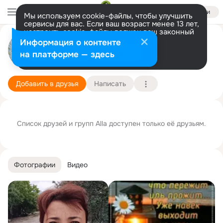
Войти
Мы используем cookie-файлы, чтобы улучшить
сервисы для вас. Если ваш возраст менее 13 лет,
настроить cookie-файлы должен ваш законный
представитель.
Больше информации
Alla Palash Шешикова
Информация о контенте
Разрешить все
Настроить
на платформе — здесь
13 октября
Подробнее
Добавить в друзья
Написать
Список друзей и групп Alla доступен только её друзьям.
Фотографии
Видео