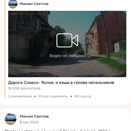
Михаил Светлов
Видео не найдено
Дорога Славск- Ясное. и каша в голове начальников
16 008 просмотров
2 комментария
35 раз поделились
183 класса
Фид
Михаил Светлов
8 сен 2024