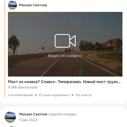
Михаил Светлов
Видео не найдено
Мост из кизяка? Славск- Тимирязево. Новый мост грузоподъемностью 4 тонны
9 266 просмотров
0 комментариев
23 раза поделились
102 класса
Фид
Михаил Светлов
поделился видео
11 дек 2024