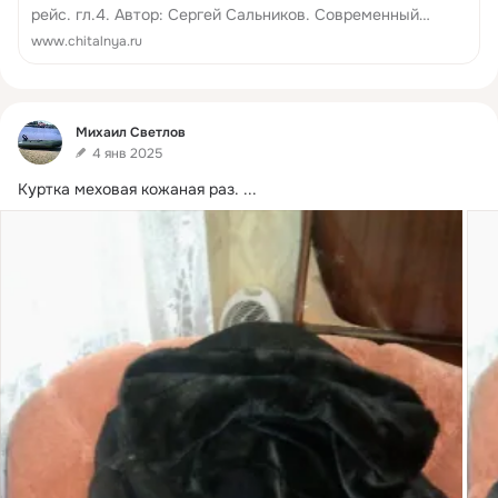
рейс. гл.4. Автор: Сергей Сальников. Современный
литературный сайт для поэтов, писателей, исполнителей
www.chitalnya.ru
музыки и песен.
Фид
Михаил Светлов
4 янв 2025
Куртка меховая кожаная раз.
 ...