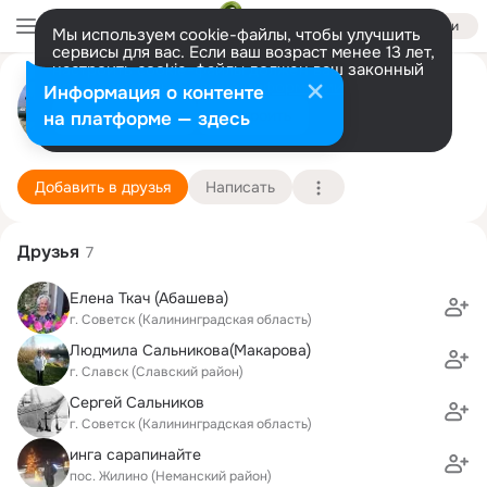
Войти
Мы используем cookie-файлы, чтобы улучшить
сервисы для вас. Если ваш возраст менее 13 лет,
настроить cookie-файлы должен ваш законный
Михаил Светлов
представитель.
Больше информации
Информация о контенте
Разрешить все
Настроить
на платформе — здесь
22 сентября (65 лет)
1 школа-интернат
Подробнее
Добавить в друзья
Написать
Друзья
7
Елена Ткач (Абашева)
г. Советск (Калининградская область)
Людмила Сальникова(Макарова)
г. Славск (Славский район)
Сергей Сальников
г. Советск (Калининградская область)
инга сарапинайте
пос. Жилино (Неманский район)