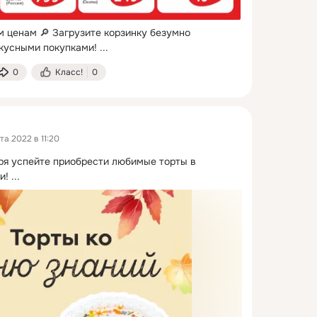
 ценам 🔎 Загрузите корзинку безумно 
вкусными покупками!
 ...
0
Класс!
0
а 2022 в 11:20
бря успейте приобрести любимые торты в 
и!
 ...