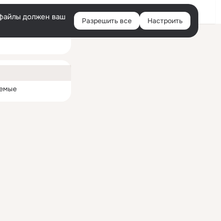
Войти
e-файлы должен ваш
Разрешить все
Настроить
Правая
колонка
ная
емые