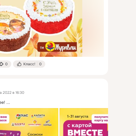
0
Класс!
0
а 2022 в 16:30
ее!
 ...