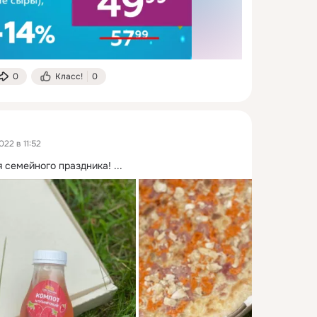
0
Класс!
0
22 в 11:52
 семейного праздника!
 ...