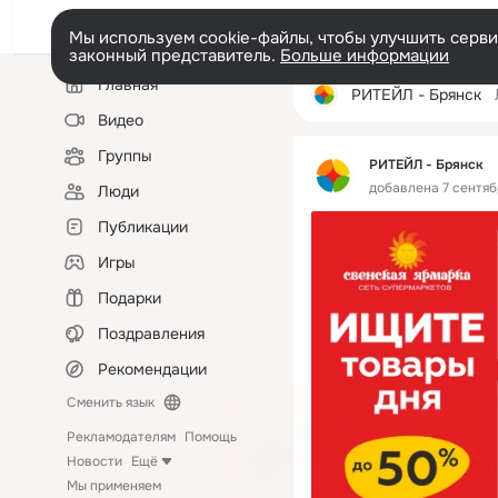
Мы используем cookie-файлы, чтобы улучшить сервис
законный представитель.
Больше информации
Левая
Главная
колонка
РИТЕЙЛ - Брянск
Видео
Группы
РИТЕЙЛ - Брянск
добавлена 7 сентяб
Люди
Публикации
Игры
Подарки
Поздравления
Рекомендации
Сменить язык
Рекламодателям
Помощь
Новости
Ещё
Мы применяем