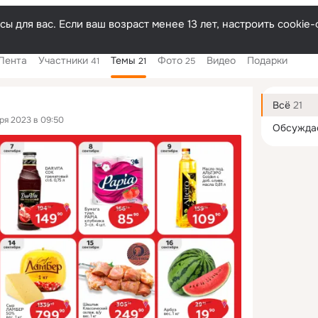
ы для вас. Если ваш возраст менее 13 лет, настроить cooki
Лента
Участники
Темы
Фото
Видео
Подарки
41
21
25
Дополнитель
колонка
Всё
21
ря 2023 в 09:50
Обсужда