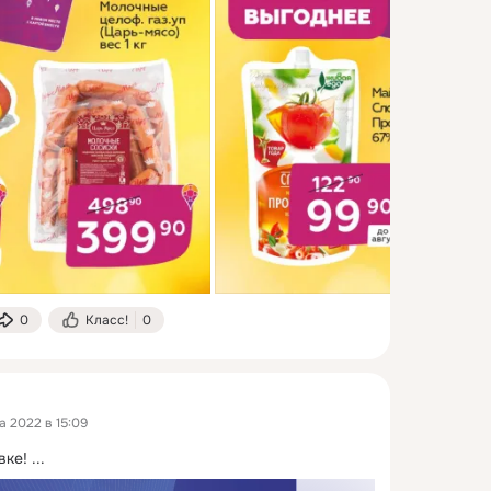
0
Класс!
0
а 2022 в 15:09
вке!
 ...