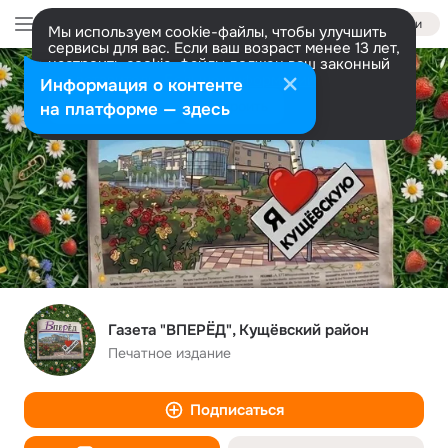
Войти
Мы используем cookie-файлы, чтобы улучшить
сервисы для вас. Если ваш возраст менее 13 лет,
настроить cookie-файлы должен ваш законный
представитель.
Больше информации
Информация о контенте
Разрешить все
Настроить
на платформе — здесь
Газета "ВПЕРЁД", Кущёвский район
Печатное издание
Подписаться