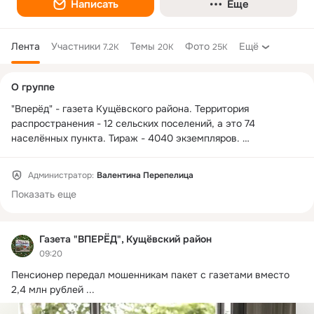
Написать
Еще
Лента
Участники
Темы
Фото
Ещё
7.2K
20K
25K
Дополнительная
О группе
колонка
"Вперёд" - газета Кущёвского района. Территория 
распространения - 12 сельских поселений, а это 74 
населённых пункта. Тираж - 4040 экземпляров. 

Выходит 1 раз в неделю.
Администратор:
Валентина Перепелица
Показать еще
Газета "ВПЕРЁД", Кущёвский район
09:20
Пенсионер передал мошенникам пакет с газетами вместо 
2,4 млн рублей
 ...