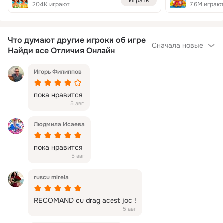
Играть
204K играют
7.6M играю
Что думают другие игроки об игре
Сначала новые
Найди все Отличия Онлайн
Игорь Филиппов
пока нравится
5 авг
Людмила Исаева
пока нравится
5 авг
ruscu mirela
RECOMAND cu drag acest joc !
5 авг