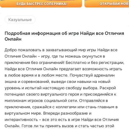
Казуальные
Подробная информация об игре Найди все Отличия
Онлайн
Добро пожаловать в захватывающий мир игры Найди все
Отличия Онлайн – игру, где ты можешь окунуться в
приключения без ограничений! Бесплатно и без регистрации,
Найди все Отличия Онлайн предлагает возможность играть
в любое время и в любом месте. Почувствуй адреналин
экшна и соревнований, выведи свои навыки на новый
уровень и испытай настоящую свободу выбора. Раскрой
потенциал своего виртуального героя и присоединяйся к
миллионам игроков социальной сети. Отправляйся в
приключения, сражайся с коллегами или стань главным в
виртуальном мире. Впереди разнообразие и
интерактивность – все это есть в игре Найди все Отличия
Онлайн. Готов ли ты принять вызов и стать частью этой