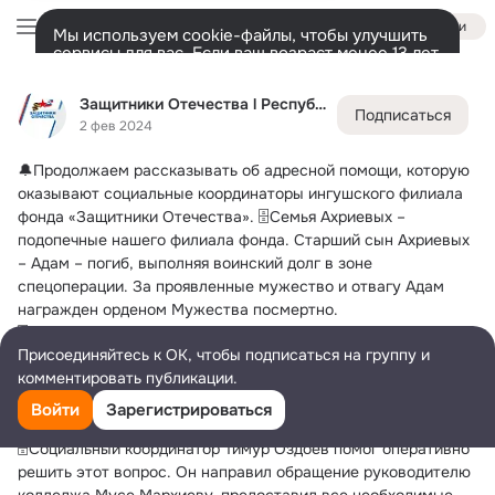
Войти
Мы используем cookie-файлы, чтобы улучшить
сервисы для вас. Если ваш возраст менее 13 лет,
настроить cookie-файлы должен ваш законный
Защитники Отечества l Республика Ингушетия
представитель.
Больше информации
Защитники Отечества l Республика Ингушетия
Подписаться
Разрешить все
Настроить
Лента
Участники
Темы
Фото
Ещё
57
2K
7K
2 фев 2024
🔔Продолжаем рассказывать об адресной помощи, которую 
Дополнительная
колонка
Всё
2 094
Обсуждаемые
оказывают социальные координаторы ингушского филиала 
фонда «Защитники Отечества».
 🗄Семья Ахриевых – 
подопечные нашего филиала фонда. Старший сын Ахриевых 
– Адам – погиб, выполняя воинский долг в зоне 
спецоперации. За проявленные мужество и отвагу Адам 
награжден орденом Мужества посмертно.
🗄Отец героя, Зинаудин Ахриев, обратился в наш филиал 
Присоединяйтесь к ОК, чтобы подписаться на группу и
фонда с просьбой посодействовать ему в переводе  его 
комментировать публикации.
младшего сына с платного обучения на бюджетное. Юноша 
учится на первом курсе «Пожарно-спасательного 
Войти
Зарегистрироваться
колледжа».
🗄Социальный координатор Тимур Оздоев помог оперативно 
решить этот вопрос. Он направил обращение руководителю 