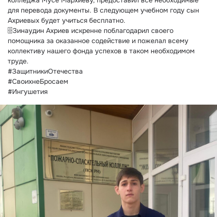
колледжа Мусе Мархиеву, предоставил все необходимые 
для перевода документы. В следующем учебном году сын 
Ахриевых будет учиться бесплатно.
🗄Зинаудин Ахриев искренне поблагодарил своего 
помощника за оказанное содействие и пожелал всему 
коллективу нашего фонда успехов в таком необходимом 
труде.
#ЗащитникиОтечества
#СвоихнеБросаем
#Ингушетия