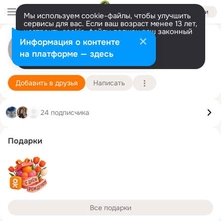
Войти
Мы используем cookie-файлы, чтобы улучшить
сервисы для вас. Если ваш возраст менее 13 лет,
настроить cookie-файлы должен ваш законный
представитель.
Больше информации
Диана Осипова
Информация о контенте
Разрешить все
Настроить
на платформе — здесь
Москва
16 мая (41 год)
Подробнее
Добавить в друзья
Написать
24 подписчика
Подарки
Все подарки