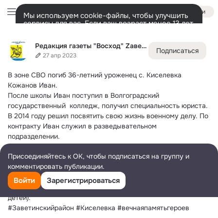
Войти
Мы используем cookie-файлы, чтобы улучшить
сервисы для вас. Если ваш возраст менее 13 лет,
настроить cookie-файлы должен ваш законный
Редакция газеты "Восход" Zаветинский р-н Рост. обл
представитель.
Больше информации
Редакция газеты "Восход" Zаветинский р-н Рост. обл
Подписаться
Разрешить все
Настроить
Лента
Участники
Темы
Фото
Ещё
2.1K
10K
10K
27 апр 2023
В зоне СВО погиб 36-летний уроженец с.
 Киселевка 
Дополнительная
колонка
Всё
10 076
Обсуждаемые
Кожанов Иван.
После школы Иван поступил в Волгоградский 
государственный  колледж, получил специальность юриста. 
В 2014 году решил посвятить свою жизнь военному делу. По 
контракту Иван служил в разведывательном 
подразделении.
По воле службы был в командировке в Индии в 2015 году, 
Присоединяйтесь к ОК, чтобы подписаться на группу и
приняв участие в международных учениях Индра-2015.
комментировать публикации.
Затем принимал участие в СВО. Погиб под Донецком 22 
апреля.
Войти
Зарегистрироваться
Похоронят Ивана в Волгограде. Там у него семья (жена, двое 
детей).
#Заветинскийрайон #Киселевка #вечнаяпамятьгероев